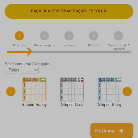
FAÇA SUA PERSONALIZAÇÃO! ESCOLHA:
1
2
3
4
5
Moldura
Personagem
Nomes
Fontes
Quantidade E
Opções
Selecione uma Categoria
‹
›
Stripes Sunny
Stripes Chic
Stripes Bluey
Próximo