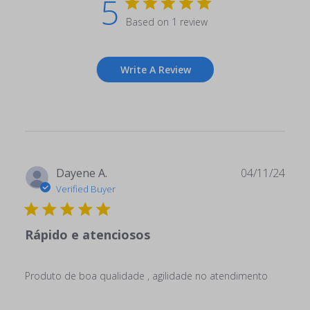
5
Based on 1 review
Write A Review
Publ
Dayene A.
04/11/24
date
Verified Buyer
Rápido e atenciosos
Produto de boa qualidade , agilidade no atendimento