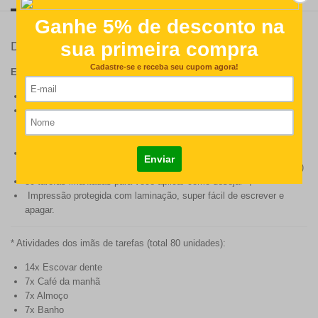
Detalhes
ESPECIFICAÇÕES DO PRODUTO:
Tamanho: aproximadamente 33 x 33 cm;
Com fita dupla face (para fixar na parede) ou com imã (para
superfícies imantadas como por exemplo, para alguns modelos de
geladeiras/freezer);
Acompanha uma caneta pequena de ponta fina com mini apagador
na tampa; (durabilidade da tinta: máximo 30 dias após recebimento)
80 tarefas imantadas para você aplicar como desejar *;
Impressão protegida com laminação, super fácil de escrever e
apagar.
* Atividades dos imãs de tarefas (total 80 unidades):
14x Escovar dente
7x Café da manhã
7x Almoço
7x Banho