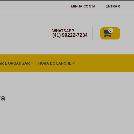
MINHA CONTA
ENTRAR
0
WHATSAPP
(41) 99222-7234
R E ORGANIZAR
HORA DO LANCHE
ra