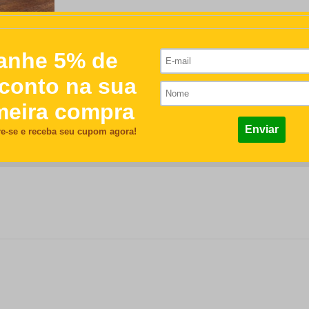
R$76,00
/nome serão