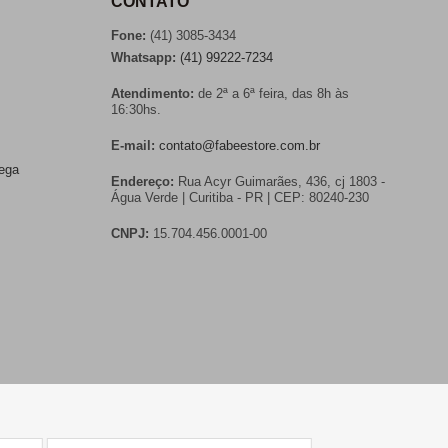
CONTATO
Fone:
(41) 3085-3434
Whatsapp:
(41) 99222-7234
Atendimento:
de 2ª a 6ª feira, das 8h às
16:30hs.
E-mail:
contato@fabeestore.com.br
rega
Endereço:
Rua Acyr Guimarães, 436, cj 1803 -
Água Verde | Curitiba - PR | CEP: 80240-230
CNPJ:
15.704.456.0001-00