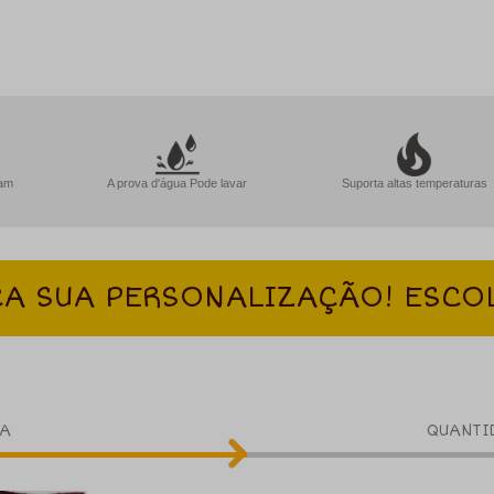
lam
A prova d'água Pode lavar
Suporta altas temperaturas
A SUA PERSONALIZAÇÃO! ESCO
A
QUANTI