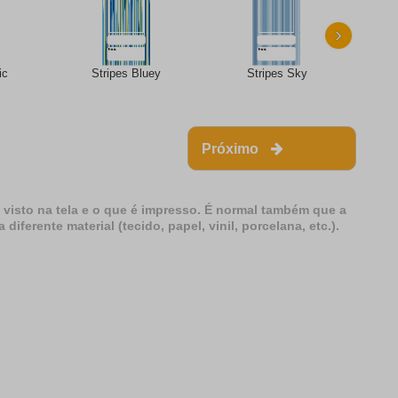
›
ic
Stripes Bluey
Stripes Sky
S
Próximo
 visto na tela e o que é impresso. É normal também que a
erente material (tecido, papel, vinil, porcelana, etc.).