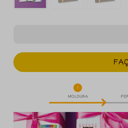
FAÇ
1
MOLDURA
PE