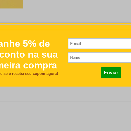
R$28,00
/nome serão