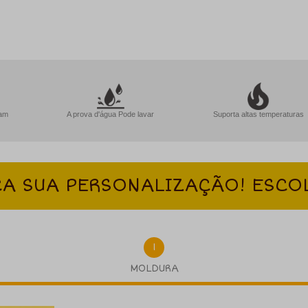
lam
A prova d'água Pode lavar
Suporta altas temperaturas
A SUA PERSONALIZAÇÃO! ESCO
1
MOLDURA