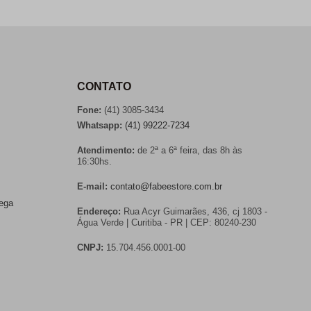
CONTATO
Fone:
(41) 3085-3434
Whatsapp:
(41) 99222-7234
Atendimento:
de 2ª a 6ª feira, das 8h às
16:30hs.
E-mail:
contato@fabeestore.com.br
rega
Endereço:
Rua Acyr Guimarães, 436, cj 1803 -
Água Verde | Curitiba - PR | CEP: 80240-230
CNPJ:
15.704.456.0001-00