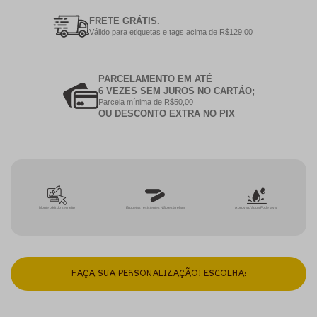
FRETE GRÁTIS.
Válido para etiquetas e tags acima de R$129,00
PARCELAMENTO EM ATÉ
6 VEZES SEM JUROS NO CARTÁO;
Parcela mínima de R$50,00
OU DESCONTO EXTRA NO PIX
Monte o kit do seu jeito
Etiquetas resistentes Não esfarelam
A prova d'água Pode lavar
FAÇA SUA PERSONALIZAÇÃO! ESCOLHA: