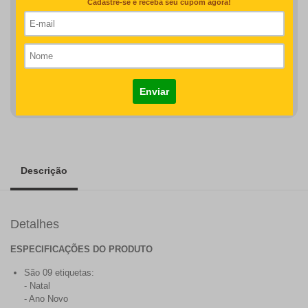
Detalhes como centralização e proporção de tamanho do
desenho/nome serão revisados na produção do seu pedido
R$95,00
COMPRAR
Descrição
Detalhes
ESPECIFICAÇÕES DO PRODUTO
São 09 etiquetas:
- Natal
- Ano Novo