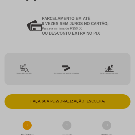
PARCELAMENTO EM ATÉ
6 VEZES SEM JUROS NO CARTÁO;
Parcela mínima de R$50,00
OU DESCONTO EXTRA NO PIX
Monte o kit do seu jeito
Etiquetas resistentes Não esfarelam
A prova d'água Pode lavar
FAÇA SUA PERSONALIZAÇÃO! ESCOLHA:
1
2
3
Moldura
Nomes
Fontes