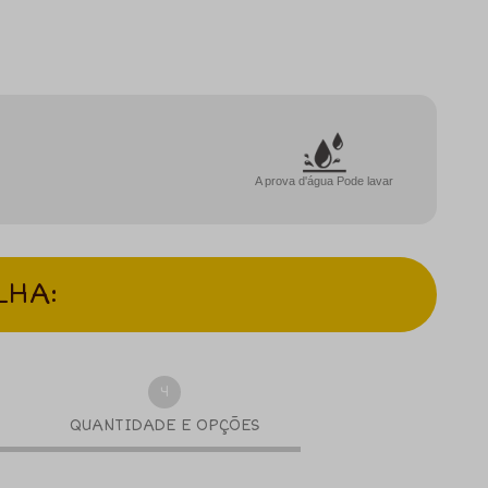
A prova d'água Pode lavar
LHA:
4
QUANTIDADE E OPÇÕES