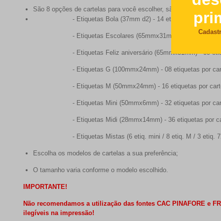
São 8 opções de cartelas para você escolher, são elas:
- Etiquetas Bola (37mm d2) - 14 etiquetas por cartel
- Etiquetas Escolares (65mmx31mm) - 09 etiquetas po
- Etiquetas Feliz aniversário (65mmx31mm) - 09 etique
- Etiquetas G (100mmx24mm) - 08 etiquetas por cart
- Etiquetas M (50mmx24mm) - 16 etiquetas por cart
- Etiquetas Mini (50mmx6mm) - 32 etiquetas por cart
- Etiquetas Midi (28mmx14mm) - 36 etiquetas por car
- Etiquetas Mistas (6 etiq. mini / 8 etiq. M / 3 etiq. 7
Escolha os modelos de cartelas a sua preferência;
O tamanho varia conforme o modelo escolhido.
IMPORTANTE!
Não recomendamos a utilização das fontes CAC PINAFORE e FREE
ilegíveis na impressão!