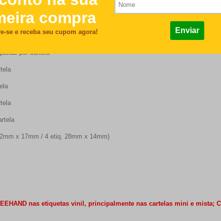
a
r cartela
tas por cartela
ela
ela
ela
tela
2mm x 17mm / 4 etiq. 28mm x 14mm)
HAND nas etiquetas vinil, principalmente nas cartelas mini e mista; 