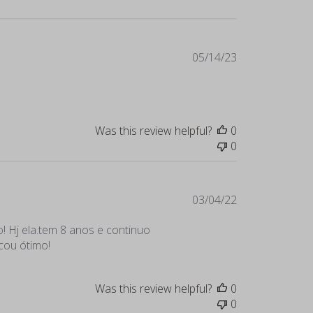
Published
05/14/23
date
Was this review helpful?
0
0
Published
03/04/22
date
! Hj ela.tem 8 anos e continuo
cou ótimo!
Was this review helpful?
0
0