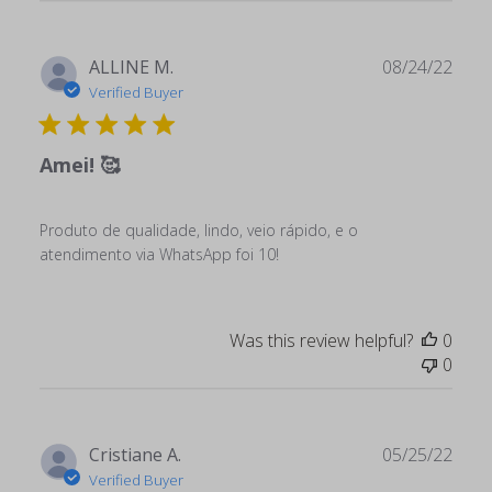
Publ
ALLINE M.
08/24/22
date
Verified Buyer
Amei! 🥰
Produto de qualidade, lindo, veio rápido, e o
atendimento via WhatsApp foi 10!
Was this review helpful?
0
0
Publ
Cristiane A.
05/25/22
date
Verified Buyer