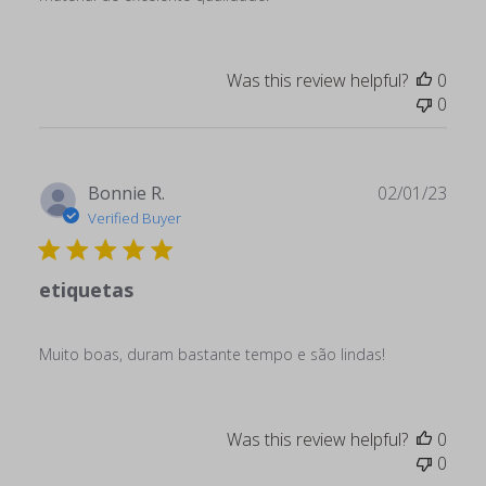
Was this review helpful?
0
0
Publ
Bonnie R.
02/01/23
date
Verified Buyer
etiquetas
Muito boas, duram bastante tempo e são lindas!
Was this review helpful?
0
0