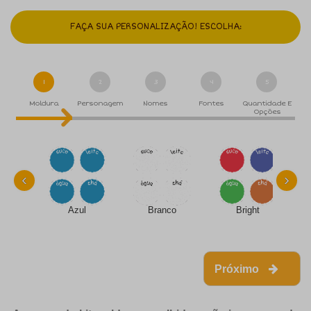
FAÇA SUA PERSONALIZAÇÃO! ESCOLHA:
1
2
3
4
5
Moldura
Personagem
Nomes
Fontes
Quantidade E
Opções
‹
›
Azul
Branco
Bright
Próximo