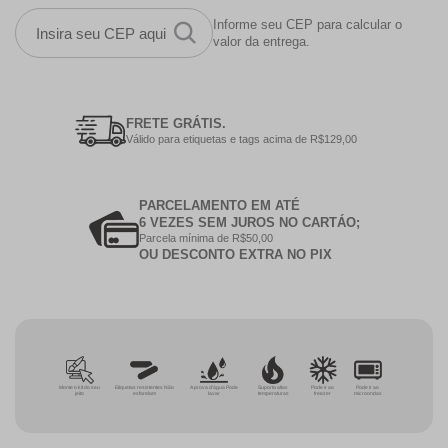
Informe seu CEP para calcular o
valor da entrega.
FRETE GRÁTIS.
Válido para etiquetas e tags acima de R$129,00
PARCELAMENTO EM ATÉ
6 VEZES SEM JUROS NO CARTÁO;
Parcela mínima de R$50,00
OU DESCONTO EXTRA NO PIX
Monte o kit do seu
Etiquetas resistentes Não
A prova d'água Pode
Suporta altas
Pode ir ao
Pode ir ao
jeito
esfarelam
lavar
temperaturas
freezer
microondas