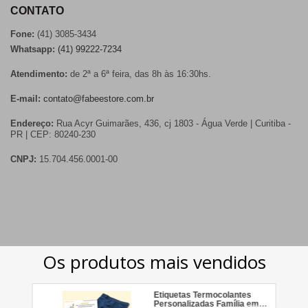
CONTATO
Fone:
(41) 3085-3434
Whatsapp:
(41) 99222-7234
Atendimento:
de 2ª a 6ª feira, das 8h às 16:30hs.
E-mail:
contato@fabeestore.com.br
Endereço:
Rua Acyr Guimarães, 436, cj 1803 - Água Verde | Curitiba -
PR | CEP: 80240-230
CNPJ:
15.704.456.0001-00