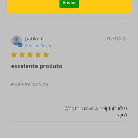
Publ
paula m.
02/18/24
date
Verified Buyer
excelente produto
excelente produto
Was this review helpful?
0
0