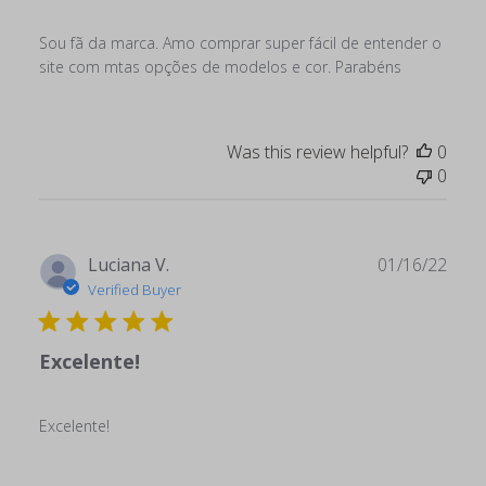
Sou fã da marca. Amo comprar super fácil de entender o
site com mtas opções de modelos e cor. Parabéns
Was this review helpful?
0
0
Publ
Luciana V.
01/16/22
date
Verified Buyer
Excelente!
Excelente!