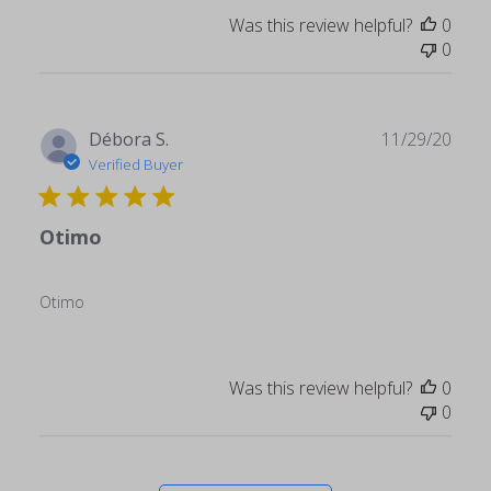
Was this review helpful?
0
0
Publ
Débora S.
11/29/20
date
Verified Buyer
Otimo
Otimo
Was this review helpful?
0
0