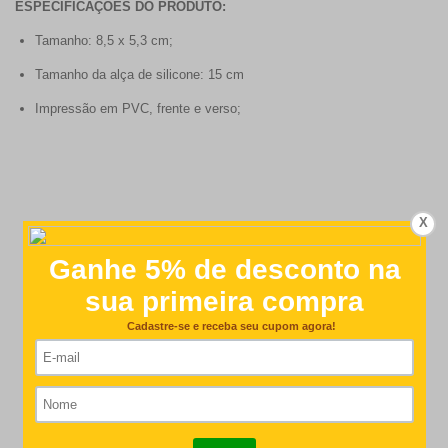
ESPECIFICAÇÕES DO PRODUTO:
Tamanho: 8,5 x 5,3 cm;
Tamanho da alça de silicone: 15 cm
Impressão em PVC, frente e verso;
X
Customer Reviews
4.6
Based on 21 reviews
Write A Review