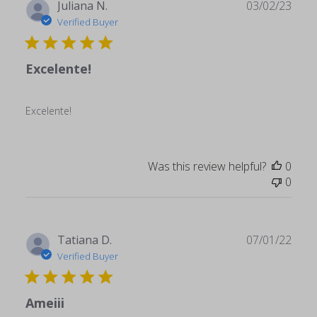
Publ
Juliana N.
03/02/23
date
Verified Buyer
Excelente!
Excelente!
Was this review helpful?
0
0
Publ
Tatiana D.
07/01/22
date
Verified Buyer
Ameiii