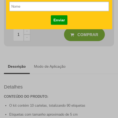
Detalhes como centralização e proporção de tamanho do
desenho/nome serão revisados na produção do seu pedido
R$132,00
COMPRAR
Descrição
Modo de Aplicação
Detalhes
CONTEÚDO DO PRODUTO:
O kit contém 10 cartelas, totalizando 90 etiquetas
Etiquetas com tamanho aproximado de 5 cm