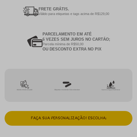
FRETE GRÁTIS.
Válido para etiquetas e tags acima de R$129,00
PARCELAMENTO EM ATÉ
6 VEZES SEM JUROS NO CARTÁO;
Parcela mínima de R$50,00
OU DESCONTO EXTRA NO PIX
Monte o kit do seu jeito
Etiquetas resistentes Não esfarelam
A prova d'água Pode lavar
FAÇA SUA PERSONALIZAÇÃO! ESCOLHA: