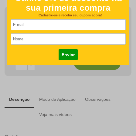
Finalizar Pedido
Detalhes como centralização e proporção de tamanho do
desenho/nome serão revisados na produção do seu pedido
R$64,00
COMPRAR
Descrição
Modo de Aplicação
Observações
Veja mais vídeos