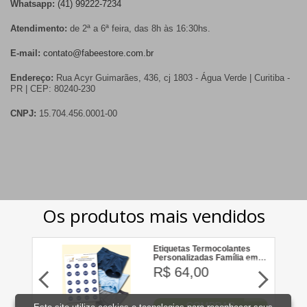
Whatsapp:
(41) 99222-7234
Atendimento:
de 2ª a 6ª feira, das 8h às 16:30hs.
E-mail:
contato@fabeestore.com.br
Endereço:
Rua Acyr Guimarães, 436, cj 1803 - Água Verde | Curitiba -
PR | CEP: 80240-230
CNPJ:
15.704.456.0001-00