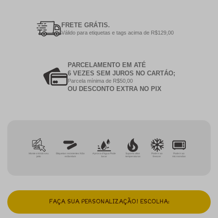
FRETE GRÁTIS.
Válido para etiquetas e tags acima de R$129,00
PARCELAMENTO EM ATÉ
6 VEZES SEM JUROS NO CARTÁO;
Parcela mínima de R$50,00
OU DESCONTO EXTRA NO PIX
Monte o kit do seu
Etiquetas resistentes Não
A prova d'água Pode
Suporta altas
Pode ir ao
Pode ir ao
jeito
esfarelam
lavar
temperaturas
freezer
microondas
FAÇA SUA PERSONALIZAÇÃO! ESCOLHA: