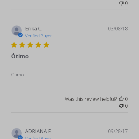
0
Publ
Erika C.
03/08/18
date
Verified Buyer
Ótimo
Ótimo
Was this review helpful?
0
0
Publ
ADRIANA F.
09/28/17
date
Verified Buyer