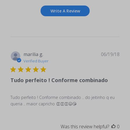
Write A Review
Publ
marilia g.
06/19/18
date
Verified Buyer
Tudo perfeito ! Conforme combinado
Tudo perfeito ! Conforme combinado .. do jeitinho q eu
queria .. maior capricho 👏👏👏😉😘
Was this review helpful?
0