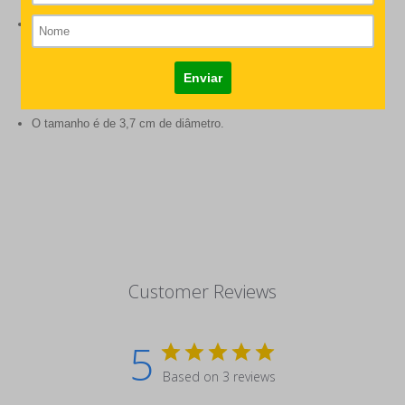
Contêm 14 etiquetas na cartela, sendo:
- 4 de sopinha
- 4 de papinha salgada
- 3 de papinha doce
- 3 de sobremesa
O tamanho é de 3,7 cm de diâmetro.
Customer Reviews
5
Based on 3 reviews