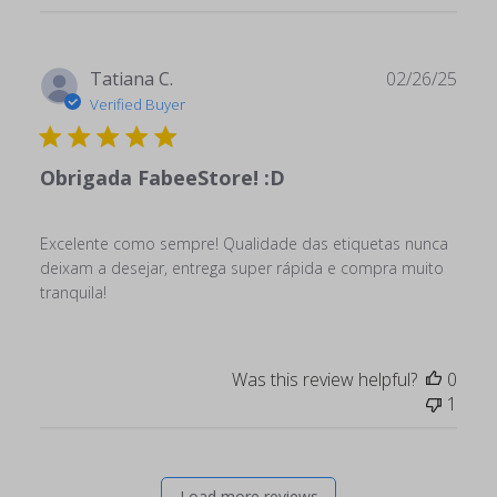
Publ
Tatiana C.
02/26/25
date
Verified Buyer
Obrigada FabeeStore! :D
Excelente como sempre! Qualidade das etiquetas nunca
deixam a desejar, entrega super rápida e compra muito
tranquila!
Was this review helpful?
0
1
Load more reviews