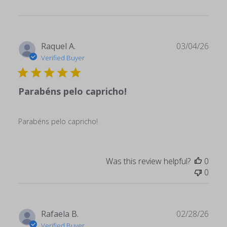
Publ
Raquel A.
03/04/26
date
Verified Buyer
Parabéns pelo capricho!
Parabéns pelo capricho!
Was this review helpful?
0
0
Publ
Rafaela B.
02/28/26
date
Verified Buyer