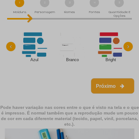
1
2
3
4
5
Moldura
Personagem
Nomes
Fontes
Quantidade E
Opções
‹
›
Azul
Branco
Bright
Próximo
Pode haver variação nas cores entre o que é visto na tela e o que
é impresso. É normal também que a reprodução mude um pouco
de cor em cada diferente material (tecido, papel, vinil, porcelana,
etc.).