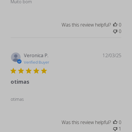
Muito bom
Was this review helpful?
0
0
Publ
Veronica P.
12/03/25
date
Verified Buyer
otimas
otimas
Was this review helpful?
0
1