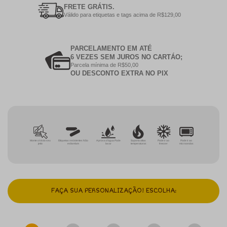
FRETE GRÁTIS.
Válido para etiquetas e tags acima de R$129,00
PARCELAMENTO EM ATÉ
6 VEZES SEM JUROS NO CARTÁO;
Parcela mínima de R$50,00
OU DESCONTO EXTRA NO PIX
Monte o kit do seu
Etiquetas resistentes Não
A prova d'água Pode
Suporta altas
Pode ir ao
Pode ir ao
jeito
esfarelam
lavar
temperaturas
freezer
microondas
FAÇA SUA PERSONALIZAÇÃO! ESCOLHA: