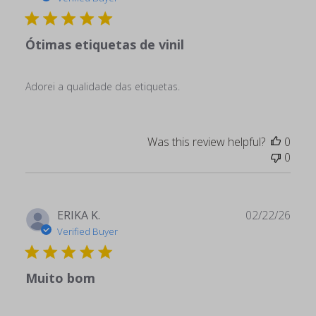
Ótimas etiquetas de vinil
Adorei a qualidade das etiquetas.
Was this review helpful?
0
0
Publ
ERIKA K.
02/22/26
date
Verified Buyer
Muito bom